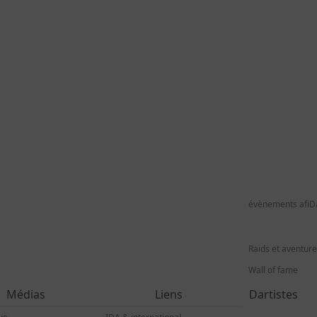
évènements afiD
Raids et aventur
Wall of fame
Médias
Liens
Dartistes