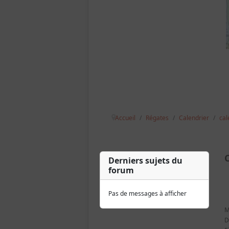
Accueil
Régates
Calendrier
cal
C
Derniers sujets du
forum
Pas de messages à afficher
M
D