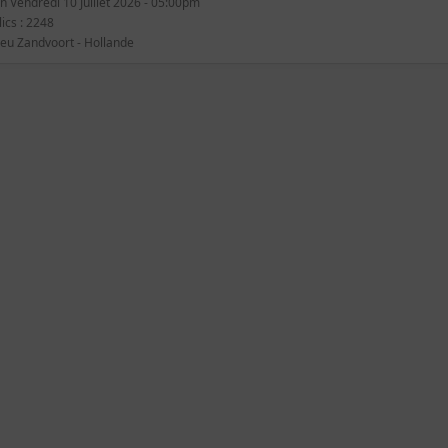
in Vendredi 10 Juillet 2026 - 05:00pm
lics
: 2248
ieu
Zandvoort - Hollande