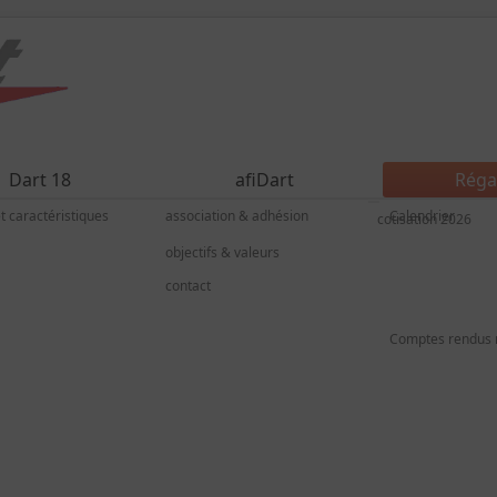
Dart 18
afiDart
Réga
et caractéristiques
association & adhésion
Calendrier
cotisation 2026
objectifs & valeurs
contact
Comptes rendus 