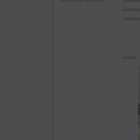
Les annonces du bon coin
phototèq
phototèq
vidéothè
presse